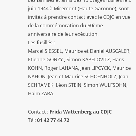
Les familles et amis des 15 otages fusillés le 2
juin 1944 à Miremont (Haute Garonne), sont
invités à prendre contact avec le CDJC en vue
de la commémoration du 60ème
anniversaire de leur exécution.
Les fusillés :
Marcel SIESSEL, Maurice et Daniel AUSCALER,
Etienne GONZY , Simon KAPELOVITZ, Hans
KOHN, Roger LAHANA, Jean LIPCYCK, Maurice
NAHON, Jean et Maurice SCHOENHOLZ, Jean
SCHRAMEK, Léon STEIN, Simon WULFSOHN,
Haim ZARA.
Contact :
Frida Wattenberg au CDJC
Tél:
01 42 77 44 72