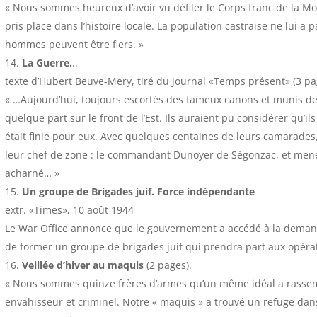
« Nous sommes heureux d’avoir vu défiler le Corps franc de la Mo
pris place dans l’histoire locale. La population castraise ne lui 
hommes peuvent être fiers. »
La Guerre.
..
texte d’Hubert Beuve-Mery, tiré du journal «Temps présent» (3 pa
« …Aujourd’hui, toujours escortés des fameux canons et munis des
quelque part sur le front de l’Est. Ils auraient pu considérer qu’il
était finie pour eux. Avec quelques centaines de leurs camarades,
leur chef de zone : le commandant Dunoyer de Ségonzac, et me
acharné… »
Un groupe de Brigades juif. Force indépendante
extr. «Times», 10 août 1944
Le War Office annonce que le gouvernement a accédé à la demande
de former un groupe de brigades juif qui prendra part aux opérat
Veillée d’hiver au maquis
(2 pages).
« Nous sommes quinze frères d’armes qu’un même idéal a rassemb
envahisseur et criminel. Notre « maquis » a trouvé un refuge d