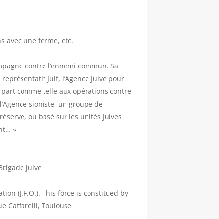
ns avec une ferme, etc.
campagne contre l’ennemi commun. Sa
eprésentatif Juif, l’Agence Juive pour
 part comme telle aux opérations contre
l’Agence sioniste, un groupe de
 réserve, ou basé sur les unités Juives
nt… »
Brigade juive
ion (J.F.O.). This force is constitued by
ue Caffarelli, Toulouse