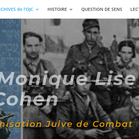
CHIVES de l’OJC
HISTOIRE
QUESTION DE SENS
LEC
Monique Lise
Cohen
anisation Juive de Combat