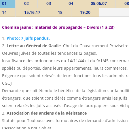
01
02
03
04
05.06.07
08
14
15.16.17
18
19.20
Chemise jaune : matériel de propagande – Divers (1 à 23)
Photo: 7 juifs pendus.
Lettre au Général de Gaulle
, Chef du Gouvernement Provisoire 
Oeuvres Juives de toutes les tendances (2 pages).
Insuffisance des ordonnances du 14/11/44 et du 9/1/45 concernant 
spoliés ou déportés, dans leurs appartements, leurs commerces, 
Exigence que soient relevés de leurs fonctions tous les administr
CGQJ
Demande que soit étendu le bénéfice de la législation sur la nullit
étrangers, que soient considérés comme étrangers amis les Juifs r
soient relaxés les Juifs accusés d’usage de faux papiers sous Vichy.
Association des anciens de la Résistance
Statuts pour Toulouse avec formulaires de demande d’admission 
L’Association a pour objet :