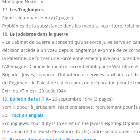
Montagne Noire… »
Les Troglodytes
Signé : lieutenant Henry (2 pages)
Problèmes de la subsistance dans les maquis, nourriture, relatio
Le Judaïsme dans la guerre
« Le Cabinet de Guerre a consenti qu’une Force Juive serve en 
décision accède à un voeu depuis longtemps exprimé de ce corps r
la Palestine, de former une Force entièrement juive pour prendre
l’Allemagne…Comme le montre l’accord établi par le War-office et 
Brigades Juives, composé d’Infanterie et services auxiliaires et de
du Régiment de Palestine est en cours de préparation pour le fro
Extr. du «Times», 20 août 1944
Bulletin de la I.T.A
– 26 septembre 1944 (3 pages)
Yom Kippour à Jérusalem, réactions arabes, recrutement pour la 
Tract en anglais
«Young Jews, Your duty is to enlist un the Jewish Fighting Organisat
the Union of the Jewish Resistance (U.J.R.)» adresse indiquée : 7 r
Présentation du journal « Renaissance »