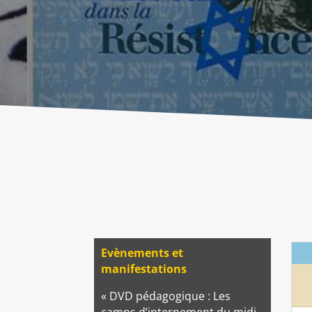
Evènements et
manifestations
« DVD pédagogique : Les
camps d’internement du midi